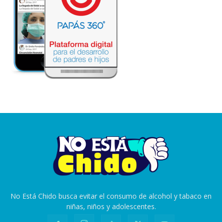
No Está Chido busca evitar el consumo de alcohol y tabaco en
niñas, niños y adolescentes.