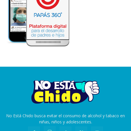
No Está Chido busca evitar el consumo de alcohol y tabaco en
niñas, niños y adolescentes.