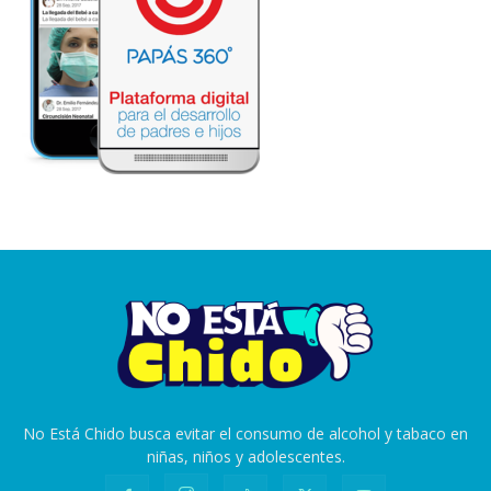
No Está Chido busca evitar el consumo de alcohol y tabaco en
niñas, niños y adolescentes.