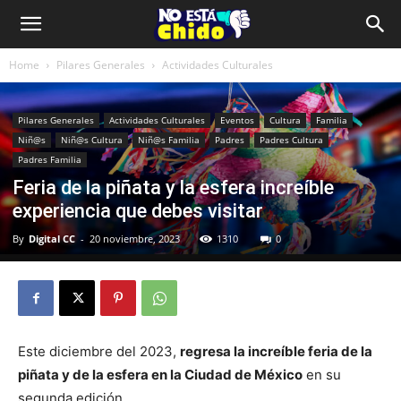
Home
Pilares Generales
Actividades Culturales
Pilares Generales
Actividades Culturales
Eventos
Cultura
Familia
Niñ@s
Niñ@s Cultura
Niñ@s Familia
Padres
Padres Cultura
Padres Familia
Feria de la piñata y la esfera increíble
experiencia que debes visitar
By
Digital CC
-
20 noviembre, 2023
1310
0
Este diciembre del 2023,
regresa la increíble feria de la
piñata y de la esfera en la Ciudad de México
en su
segunda edición.