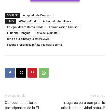
SOURCE
Adaptado de Donde Ir
TAGS
#NoEstáChido
Actividades familiares
Colegio México Roma CDMX
Comunicación Familiar
El Bonito Tianguis
Feria de la piñata
feria de la piñata y la esfera 2023
segunda feria de la piñata y la esfera cdmx
Previous article
Next article
Conoce los autores
¡Lugares para comprar tu
participantes de la FIL
arbolito de navidad natural!