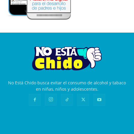
No Está Chido busca evitar el consumo de alcohol y tabaco
en niñas, niños y adolescentes.