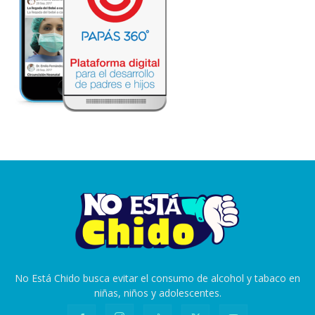
No Está Chido busca evitar el consumo de alcohol y tabaco en
niñas, niños y adolescentes.