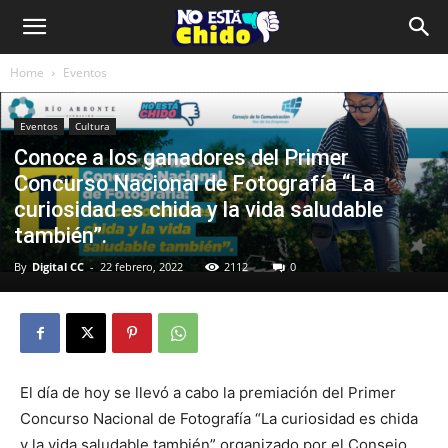
Home
Eventos
Eventos
Cultura
Conoce a los ganadores del Primer
Concurso Nacional de Fotografía “La
curiosidad es chida y la vida saludable
también”.
By
Digital CC
-
22 febrero, 2022
2112
0
El día de hoy se llevó a cabo la premiación del Primer
Concurso Nacional de Fotografía “La curiosidad es chida
y la vida saludable también” organizado por el Consejo