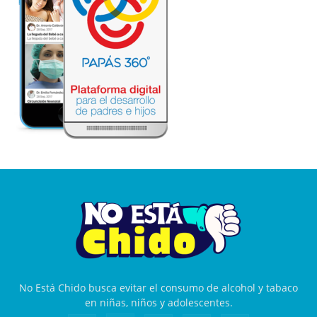
No Está Chido busca evitar el consumo de alcohol y tabaco
en niñas, niños y adolescentes.