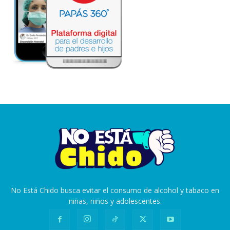
No Está Chido busca evitar el consumo de alcohol y tabaco en
niñas, niños y adolescentes.