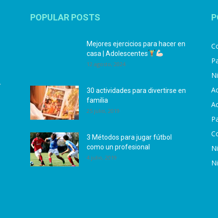
POPULAR POSTS
P
Mejores ejercicios para hacer en
Co
casa | Adolescentes
Pa
12 agosto, 2024
N
.
Ac
30 actividades para divertirse en
familia
Ac
25 julio, 2019
P
C
3 Métodos para jugar fútbol
como un profesional
N
4 julio, 2019
N