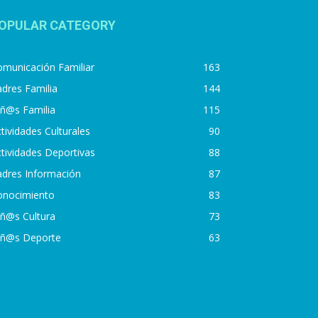
OPULAR CATEGORY
municación Familiar
163
dres Familia
144
iñ@s Familia
115
tividades Culturales
90
tividades Deportivas
88
adres Información
87
onocimiento
83
iñ@s Cultura
73
iñ@s Deporte
63