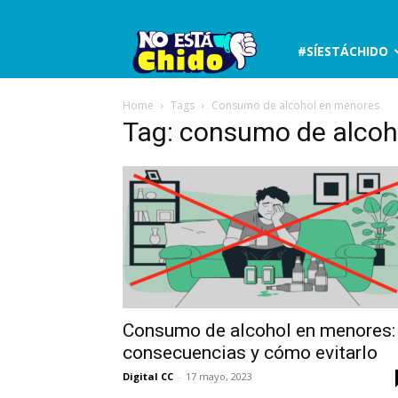
No
#SÍESTÁCHIDO
está
Home
Tags
Consumo de alcohol en menores
Tag: consumo de alcoh
chido
Consumo de alcohol en menores:
consecuencias y cómo evitarlo
Digital CC
-
17 mayo, 2023