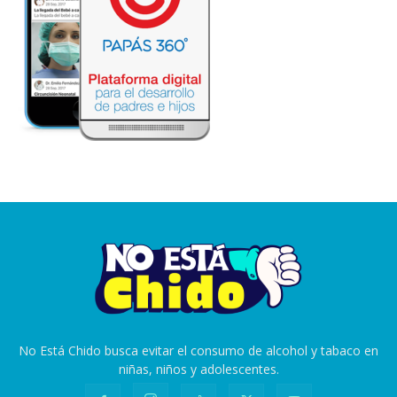
No Está Chido busca evitar el consumo de alcohol y tabaco en
niñas, niños y adolescentes.