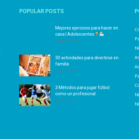
POPULAR POSTS
P
Mejores ejercicios para hacer en
Co
casa | Adolescentes
Pa
12 agosto, 2024
N
.
Ac
30 actividades para divertirse en
familia
Ac
25 julio, 2019
P
C
3 Métodos para jugar fútbol
como un profesional
N
4 julio, 2019
N