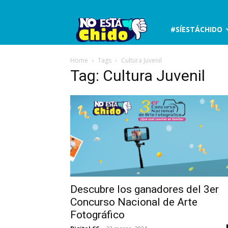
No
#SÍESTÁCHIDO
está
Home
Tags
Cultura Juvenil
Tag: Cultura Juvenil
chido
Descubre los ganadores del 3er
Concurso Nacional de Arte
Fotográfico