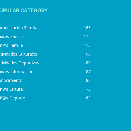
OPULAR CATEGORY
municación Familiar
163
dres Familia
144
iñ@s Familia
115
tividades Culturales
90
tividades Deportivas
88
adres Información
87
onocimiento
83
iñ@s Cultura
73
iñ@s Deporte
63