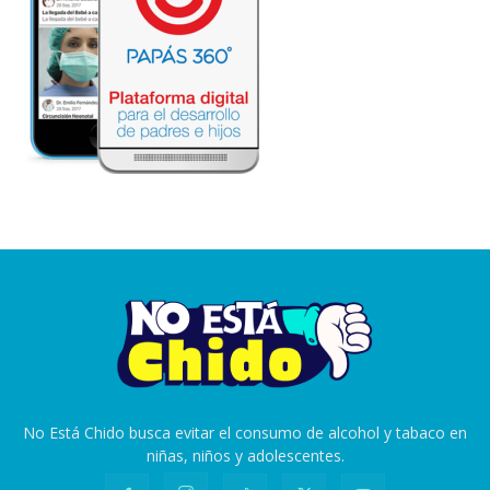
No Está Chido busca evitar el consumo de alcohol y tabaco en
niñas, niños y adolescentes.