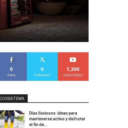
0
0
1,300
Fans
Followers
Subscribers
ECOSISTEMA
Días lluviosos: ideas para
mantenerse activo y disfrutar
el fin de...