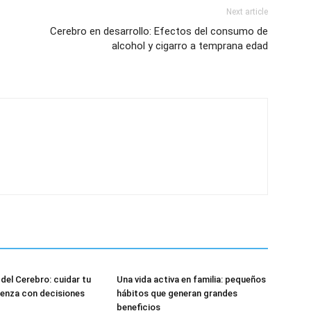
Next article
Cerebro en desarrollo: Efectos del consumo de
alcohol y cigarro a temprana edad
 del Cerebro: cuidar tu
Una vida activa en familia: pequeños
enza con decisiones
hábitos que generan grandes
beneficios