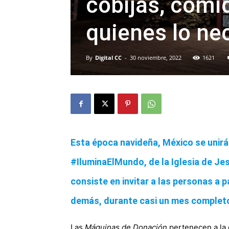
cobijas, com
quienes lo ne
By
Digital CC
-
30 noviembre, 2022
1621
Esta época navideña, México se unirá 
#IluminaElMundo, de la Iglesia de Jes
consiste en invitar a las personas a p
demás, durante casi un mes complet
Las
Máquinas de Donación
pertenecen a l