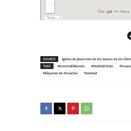
SOURCE
Iglesia de Jesucristo de los Santos de los Últi
TAGS
#IluminaElMundo
#NoEstáChido
Donaci
Máquinas de donación
Navidad