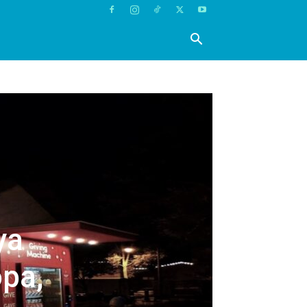
ya
opa,