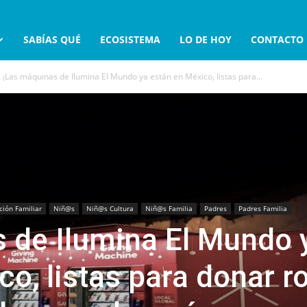
SABÍAS QUÉ
ECOSISTEMA
LO DE HOY
CONTACTO
¡Las máquinas de Ilumina El Mundo ya están en México, listas para...
ión Familiar
Niñ@s
Niñ@s Cultura
Niñ@s Familia
Padres
Padres Familia
 de Ilumina El Mundo 
o, listas para donar r