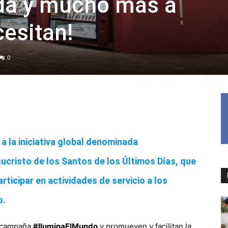
ida y mucho más a
cesitan!
0
a la iniciativa global denominada
ucristo de los Santos de los Últimos Días, que
articipar en actividades de servicio a los
o.
a campaña
#IluminaElMundo
y promueven y facilitan la