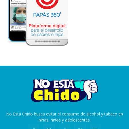
No Está Chido busca evitar el consumo de alcohol y tabaco en
niñas, niños y adolescentes.