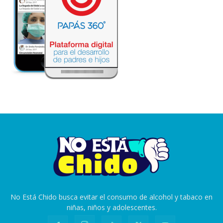
No Está Chido busca evitar el consumo de alcohol y tabaco en
niñas, niños y adolescentes.