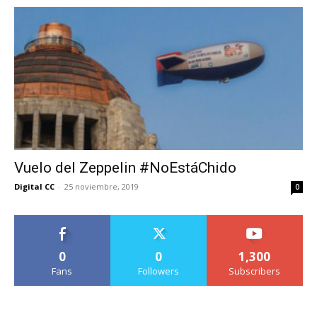
Vuelo del Zeppelin #NoEstáChido
Digital CC
-
25 noviembre, 2019
0
0
0
1,300
Fans
Followers
Subscribers