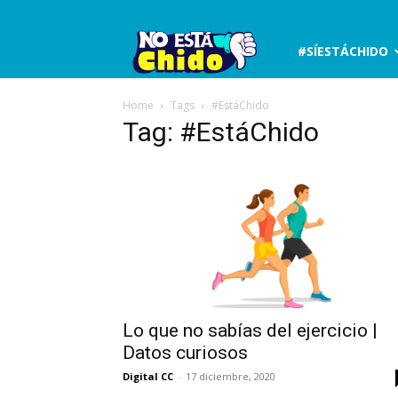
No
#SÍESTÁCHIDO
está
Home
Tags
#EstáChido
Tag: #EstáChido
chido
Lo que no sabías del ejercicio |
Datos curiosos
Digital CC
-
17 diciembre, 2020