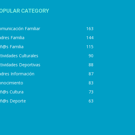
OPULAR CATEGORY
municación Familiar
163
dres Familia
144
iñ@s Familia
115
tividades Culturales
90
tividades Deportivas
88
adres Información
87
onocimiento
83
iñ@s Cultura
73
iñ@s Deporte
63