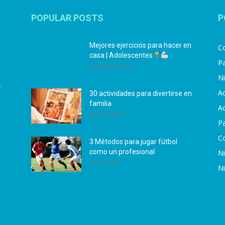
POPULAR POSTS
P
Mejores ejercicios para hacer en
Co
casa | Adolescentes
Pa
12 agosto, 2024
N
.
Ac
30 actividades para divertirse en
familia
Ac
25 julio, 2019
P
C
3 Métodos para jugar fútbol
como un profesional
N
4 julio, 2019
N