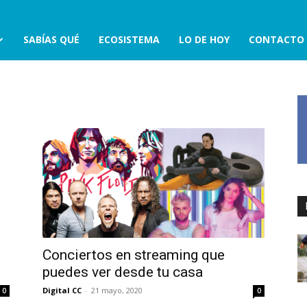
SABÍAS QUÉ
ECOSISTEMA
LO DE HOY
CONTACTO
Conciertos en streaming que
puedes ver desde tu casa
Digital CC
-
21 mayo, 2020
0
0