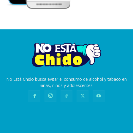
No Está Chido busca evitar el consumo de alcohol y tabaco en
niñas, niños y adolescentes.