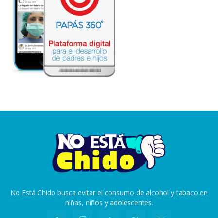
No Está Chido busca evitar el consumo de alcohol y tabaco en
niñas, niños y adolescentes.