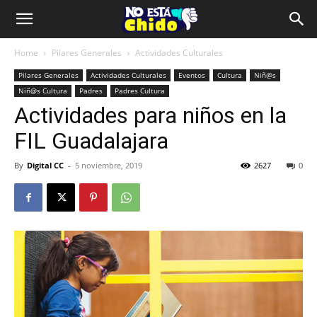
Home
Pilares Generales
Actividades Culturales
Pilares Generales
Actividades Culturales
Eventos
Cultura
Niñ@s
Niñ@s Cultura
Padres
Padres Cultura
Actividades para niños en la
FIL Guadalajara
By
Digital CC
-
5 noviembre, 2019
2627
0