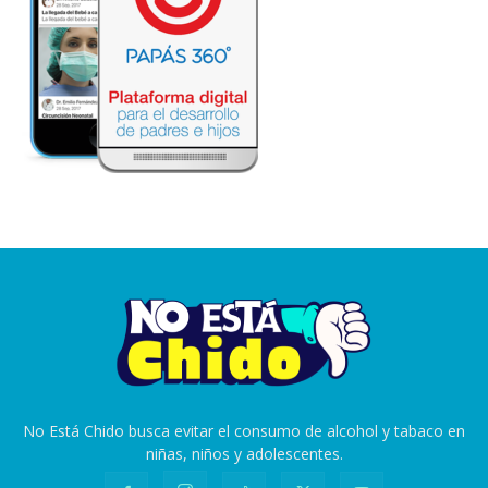
No Está Chido busca evitar el consumo de alcohol y tabaco en
niñas, niños y adolescentes.