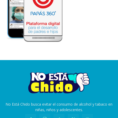
No Está Chido busca evitar el consumo de alcohol y tabaco en
niñas, niños y adolescentes.