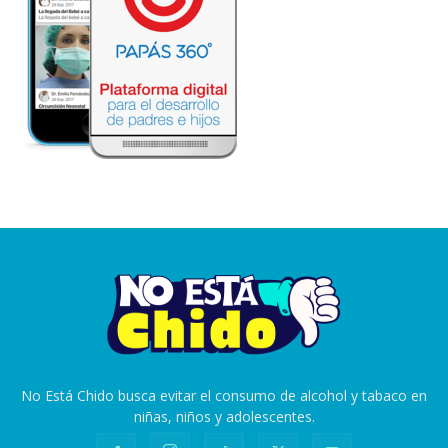
No Está Chido busca evitar el consumo de alcohol y tabaco en
niñas, niños y adolescentes.