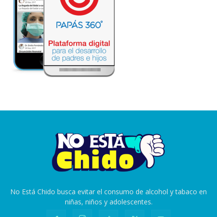
No Está Chido busca evitar el consumo de alcohol y tabaco en
niñas, niños y adolescentes.