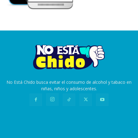
No Está Chido busca evitar el consumo de alcohol y tabaco en
niñas, niños y adolescentes.