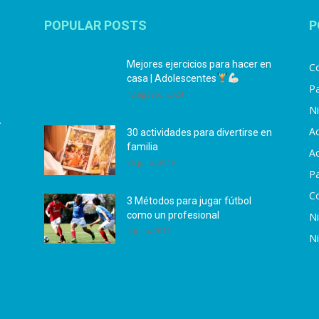
POPULAR POSTS
P
Mejores ejercicios para hacer en
Co
casa | Adolescentes
Pa
12 agosto, 2024
N
.
Ac
30 actividades para divertirse en
familia
Ac
25 julio, 2019
P
C
3 Métodos para jugar fútbol
como un profesional
N
4 julio, 2019
N