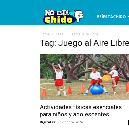
No
#SÍESTÁCHIDO
está
Home
Tags
Juego al Aire Libre
Tag: Juego al Aire Libr
chido
Actividades físicas esenciales
para niños y adolescentes
Digital CC
-
12 enero, 2024