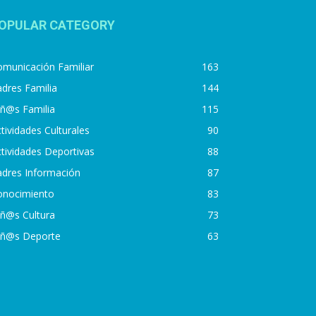
OPULAR CATEGORY
municación Familiar
163
dres Familia
144
iñ@s Familia
115
tividades Culturales
90
tividades Deportivas
88
adres Información
87
onocimiento
83
iñ@s Cultura
73
iñ@s Deporte
63