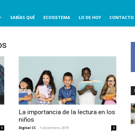
SABÍAS QUÉ
ECOSISTEMA
LO DE HOY
CONTACTO
os
La importancia de la lectura en los
niños
Digital CC
-
5 diciembre, 2019
0
0