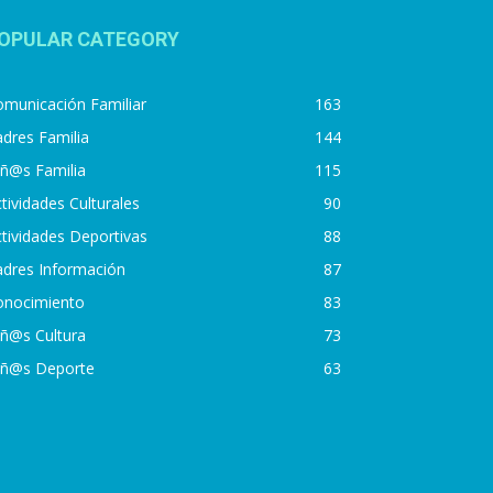
OPULAR CATEGORY
municación Familiar
163
dres Familia
144
iñ@s Familia
115
tividades Culturales
90
tividades Deportivas
88
adres Información
87
onocimiento
83
iñ@s Cultura
73
iñ@s Deporte
63