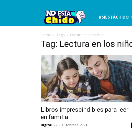
No
#SÍESTÁCHIDO
está
Home
Tags
Lectura en los niños
Tag: Lectura en los niñ
chido
Libros imprescindibles para leer
en familia
Digital CC
-
16 febrero, 2021