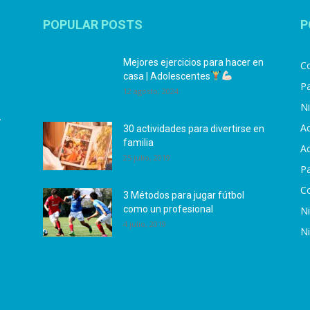
POPULAR POSTS
P
Mejores ejercicios para hacer en
Co
casa | Adolescentes
Pa
12 agosto, 2024
N
.
Ac
30 actividades para divertirse en
familia
Ac
25 julio, 2019
P
C
3 Métodos para jugar fútbol
como un profesional
N
4 julio, 2019
N