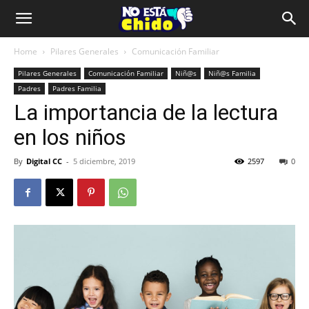
Home
Pilares Generales
Comunicación Familiar
Pilares Generales
Comunicación Familiar
Niñ@s
Niñ@s Familia
Padres
Padres Familia
La importancia de la lectura
en los niños
By
Digital CC
-
5 diciembre, 2019
2597
0