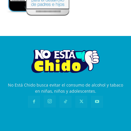
No Está Chido busca evitar el consumo de alcohol y tabaco
en niñas, niños y adolescentes.