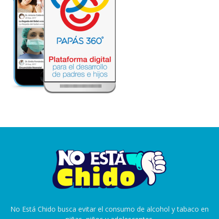
No Está Chido busca evitar el consumo de alcohol y tabaco en