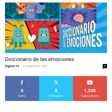
Diccionario de las emociones.
Digital CC
-
1 noviembre, 2022
0
0
0
1,300
Fans
Followers
Subscribers