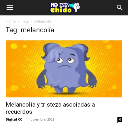
Home
Tags
Melancolía
Tag: melancolía
Melancolía y tristeza asociadas a
recuerdos
Digital CC
-
1 noviembre, 2022
0