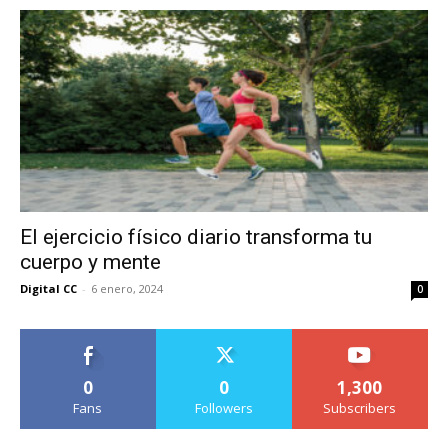
El ejercicio físico diario transforma tu
cuerpo y mente
Digital CC
-
6 enero, 2024
0
0
0
1,300
Fans
Followers
Subscribers