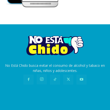
No Está Chido busca evitar el consumo de alcohol y tabaco en
niñas, niños y adolescentes.