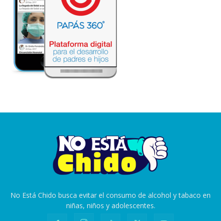
No Está Chido busca evitar el consumo de alcohol y tabaco en
niñas, niños y adolescentes.