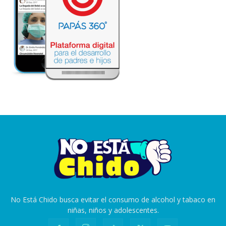
No Está Chido busca evitar el consumo de alcohol y tabaco en
niñas, niños y adolescentes.