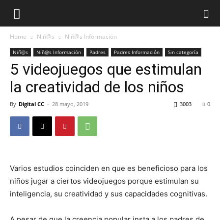
Home
Niñ@s
Niñ@s Información
Niñ@s
Niñ@s Información
Padres
Padres Información
Sin categoría
5 videojuegos que estimulan
la creatividad de los niños
By
Digital CC
-
28 mayo, 2019
3003
0
Varios estudios coinciden en que es beneficioso para los
niños jugar a ciertos videojuegos porque estimulan su
inteligencia, su creatividad y sus capacidades cognitivas.
A pesar de que la creencia popular insta a los padres de