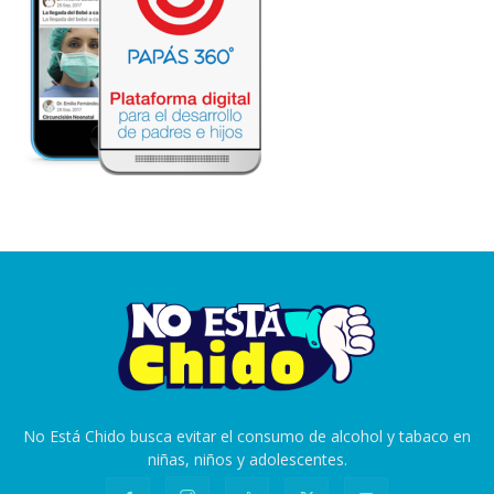
No Está Chido busca evitar el consumo de alcohol y tabaco en
niñas, niños y adolescentes.