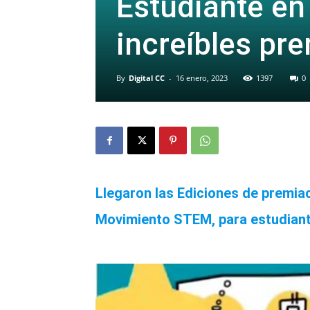
Estudiante en
increíbles pre
By
Digital CC
-
16 enero, 2023
1397
0
Llegaron las Ediciones de premiac
Movimiento STEM, para estudiant