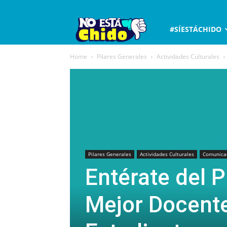
No
#SÍESTÁCHIDO
Home
Pilares Generales
Actividades Culturales
está
chido
Pilares Generales
Actividades Culturales
Comunicac
Entérate del 
Mejor Docente