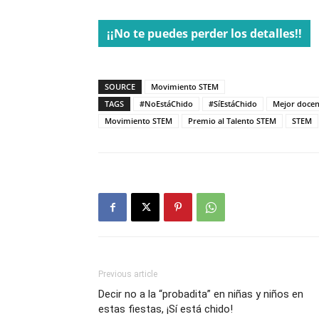
¡¡No te puedes perder los detalles!!
SOURCE
Movimiento STEM
TAGS
#NoEstáChido
#SíEstáChido
Mejor docen
Movimiento STEM
Premio al Talento STEM
STEM
Previous article
Decir no a la “probadita” en niñas y niños en
estas fiestas, ¡Sí está chido!