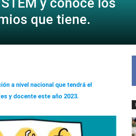
 STEM y conoce los
mios que tiene.
ión a nivel nacional que tendrá el
es y docente este año 2023.