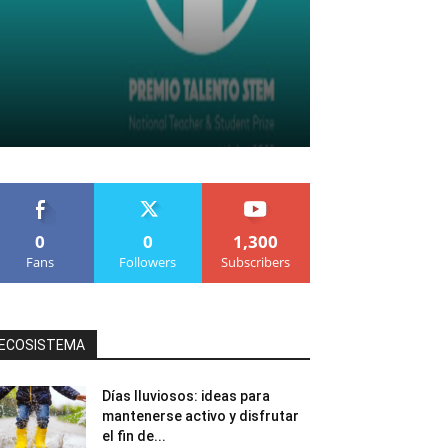
0
0
1,300
Fans
Followers
Subscribers
ECOSISTEMA
Días lluviosos: ideas para
mantenerse activo y disfrutar
el fin de...