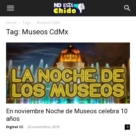
Home
Tags
Museos CdMx
Tag: Museos CdMx
En noviembre Noche de Museos celebra 10
años
Digital CC
-
26 noviembre, 2019
0