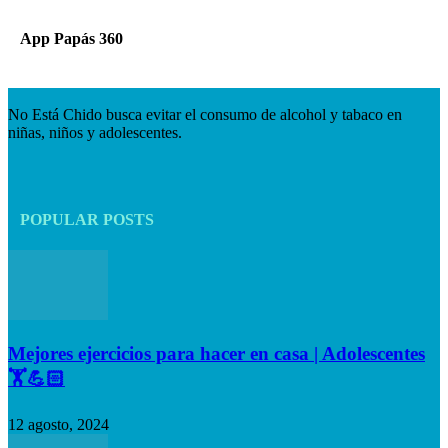
App Papás 360
No Está Chido busca evitar el consumo de alcohol y tabaco en
niñas, niños y adolescentes.
POPULAR POSTS
Mejores ejercicios para hacer en casa | Adolescentes
🏋️💪🏻
12 agosto, 2024