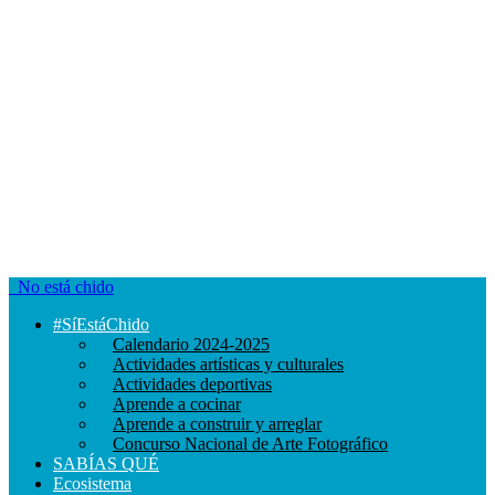
No está chido
#SíEstáChido
Calendario 2024-2025
Actividades artísticas y culturales
Actividades deportivas
Aprende a cocinar
Aprende a construir y arreglar
Concurso Nacional de Arte Fotográfico
SABÍAS QUÉ
Ecosistema