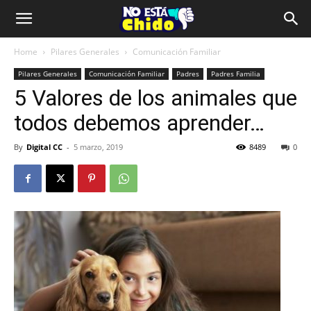
Home
Pilares Generales
Comunicación Familiar
Pilares Generales
Comunicación Familiar
Padres
Padres Familia
5 Valores de los animales que
todos debemos aprender…
By
Digital CC
-
5 marzo, 2019
8489
0