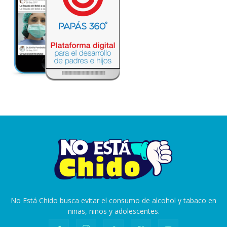
No Está Chido busca evitar el consumo de alcohol y tabaco en
niñas, niños y adolescentes.