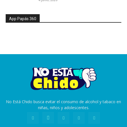
App Papás 360
No Está Chido busca evitar el consumo de alcohol y tabaco en
niñas, niños y adolescentes.