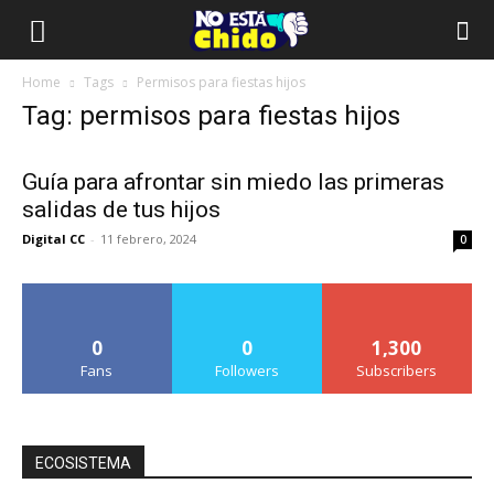
Home
Tags
Permisos para fiestas hijos
Tag: permisos para fiestas hijos
Guía para afrontar sin miedo las primeras
salidas de tus hijos
Digital CC
-
11 febrero, 2024
0
0
0
1,300
Fans
Followers
Subscribers
ECOSISTEMA