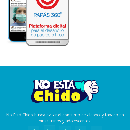
No Está Chido busca evitar el consumo de alcohol y tabaco en
niñas, niños y adolescentes.