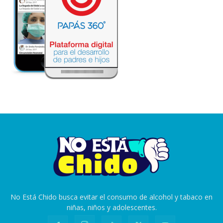
No Está Chido busca evitar el consumo de alcohol y tabaco en
niñas, niños y adolescentes.