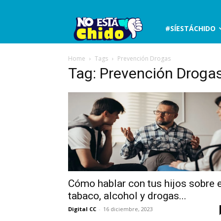
No
#SÍESTÁCHIDO
está
Home
Tags
Prevención Drogas
Tag: Prevención Droga
chido
Cómo hablar con tus hijos sobre e
tabaco, alcohol y drogas...
Digital CC
-
16 diciembre, 2023