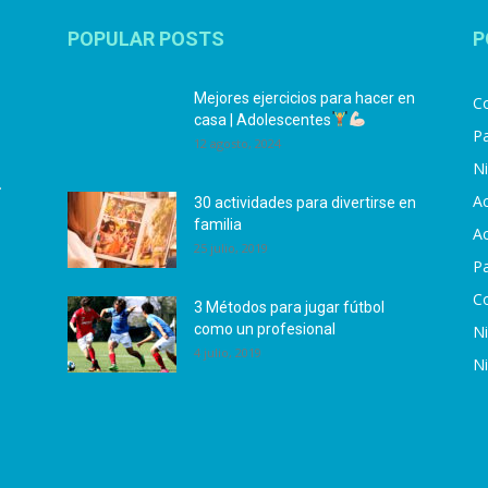
POPULAR POSTS
P
Mejores ejercicios para hacer en
Co
casa | Adolescentes
Pa
12 agosto, 2024
N
.
Ac
30 actividades para divertirse en
familia
Ac
25 julio, 2019
P
C
3 Métodos para jugar fútbol
como un profesional
N
4 julio, 2019
N