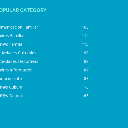
OPULAR CATEGORY
municación Familiar
163
dres Familia
144
iñ@s Familia
115
tividades Culturales
90
tividades Deportivas
88
adres Información
87
onocimiento
83
iñ@s Cultura
73
iñ@s Deporte
63