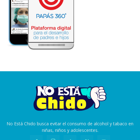
No Está Chido busca evitar el consumo de alcohol y tabaco en
niñas, niños y adolescentes.