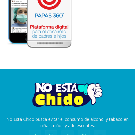
No Está Chido busca evitar el consumo de alcohol y tabaco en
niñas, niños y adolescentes.