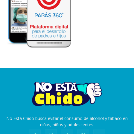
No Está Chido busca evitar el consumo de alcohol y tabaco en
niñas, niños y adolescentes.