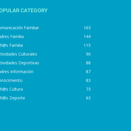
OPULAR CATEGORY
municación Familiar
163
dres Familia
144
iñ@s Familia
115
tividades Culturales
90
tividades Deportivas
88
adres Información
87
onocimiento
83
iñ@s Cultura
73
iñ@s Deporte
63