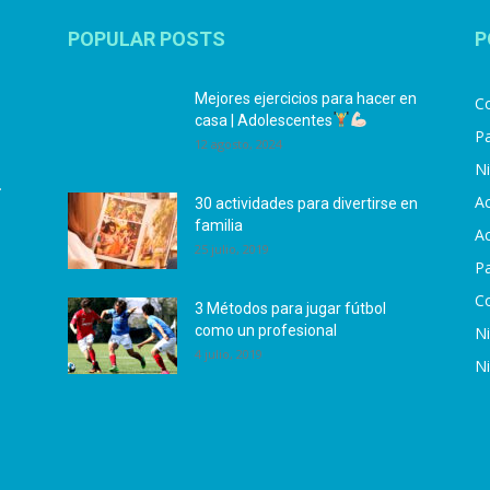
POPULAR POSTS
P
Mejores ejercicios para hacer en
Co
casa | Adolescentes
Pa
12 agosto, 2024
N
.
Ac
30 actividades para divertirse en
familia
Ac
25 julio, 2019
P
C
3 Métodos para jugar fútbol
como un profesional
N
4 julio, 2019
N