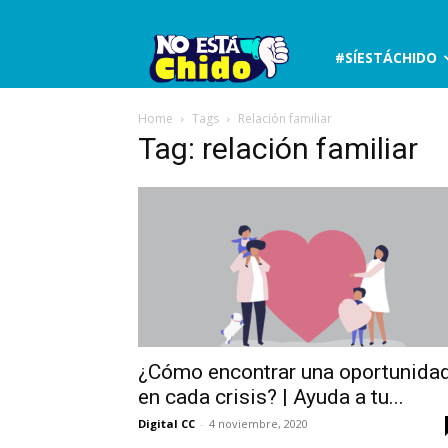
No
#SÍESTÁCHIDO
está
Home
Tags
Relación familiar
Tag: relación familiar
chido
¿Cómo encontrar una oportunida
en cada crisis? | Ayuda a tu...
Digital CC
-
4 noviembre, 2020