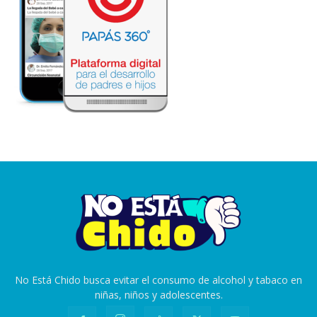
No Está Chido busca evitar el consumo de alcohol y tabaco en
niñas, niños y adolescentes.