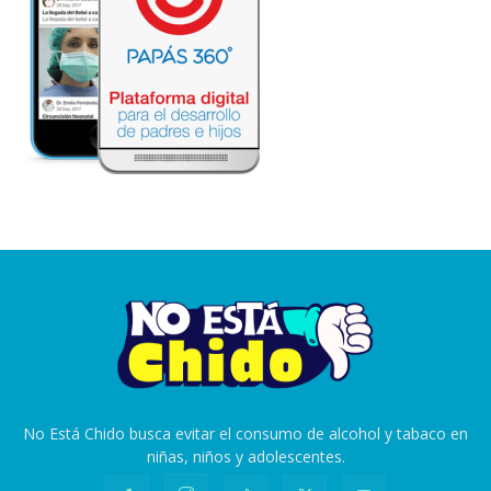
No Está Chido busca evitar el consumo de alcohol y tabaco en
niñas, niños y adolescentes.