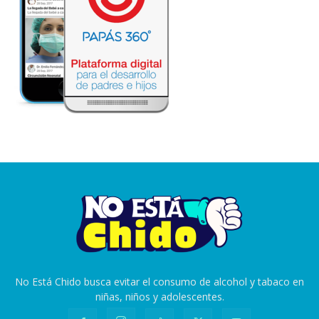
No Está Chido busca evitar el consumo de alcohol y tabaco en
niñas, niños y adolescentes.